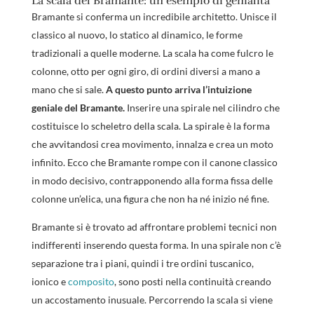
La scala del Bramante: un esempio di genialità
Bramante si conferma un incredibile architetto. Unisce il
classico al nuovo, lo statico al dinamico, le forme
tradizionali a quelle moderne. La scala ha come fulcro le
colonne, otto per ogni giro, di ordini diversi a mano a
mano che si sale.
A questo punto arriva l’intuizione
geniale del Bramante.
Inserire una spirale nel cilindro che
costituisce lo scheletro della scala. La spirale è la forma
che avvitandosi crea movimento, innalza e crea un moto
infinito. Ecco che Bramante rompe con il canone classico
in modo decisivo, contrapponendo alla forma fissa delle
colonne un’elica, una figura che non ha né inizio né fine.
Bramante si è trovato ad affrontare problemi tecnici non
indifferenti inserendo questa forma. In una spirale non c’è
separazione tra i piani, quindi i tre ordini tuscanico,
ionico e
composito
, sono posti nella continuità creando
un accostamento inusuale. Percorrendo la scala si viene