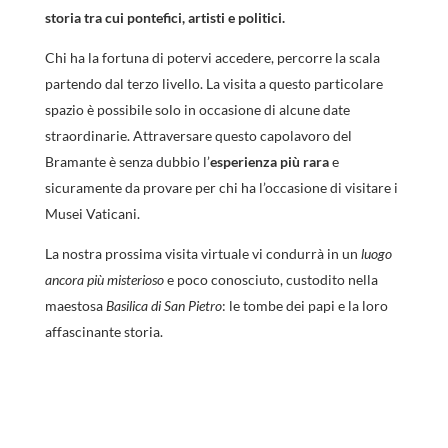
storia tra cui pontefici, artisti e politici.
Chi ha la fortuna di potervi accedere, percorre la scala
partendo dal terzo livello. La visita a questo particolare
spazio è possibile solo in occasione di alcune date
straordinarie. Attraversare questo capolavoro del
Bramante è senza dubbio l’
esperienza più rara
e
sicuramente da provare per chi ha l’occasione di visitare i
Musei Vaticani.
La nostra prossima visita virtuale vi condurrà in un
luogo
ancora più misterioso
e poco conosciuto, custodito nella
maestosa
Basilica di San Pietro
: le tombe dei papi e la loro
affascinante storia.